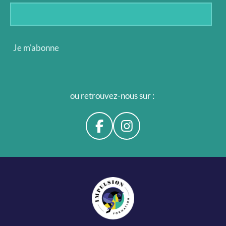
Je m'abonne
ou retrouvez-nous sur :
F
I
a
n
c
s
e
t
b
a
o
g
o
r
k
a